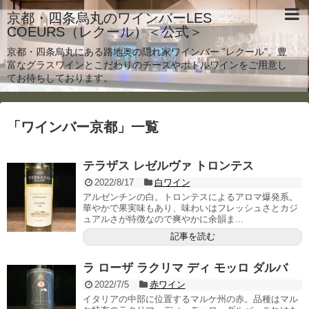
京都・四条烏丸のワインバーLES
COEURS（レクール）＜公式＞
京都・四条烏丸にある路地奥の隠れ家ワインバー ”レクール”。豊
富なグラスワインとこだわりのチーズやボトルワインをご用意し
てお待ちしております。
「
ワインバー京都
」
一覧
テラザス レゼルヴァ トロンテス
2022/8/17
白ワイン
アルゼンチンの白。トロンテスによるアロマ爆発系。
華やかで果実味もあり、味わいはフレッシュさとカジ
ュアルさが特徴なので爽やかに余韻ま...
記事を読む
ラ ローザ ラクリマ ディ モッロ ダルバ
2022/7/5
赤ワイン
イタリアの中部に位置するマルケ州の赤。品種はマル