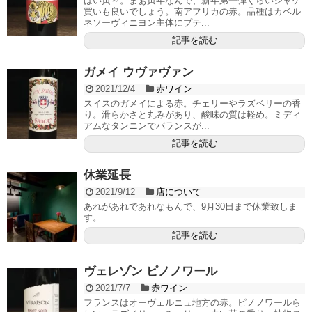
はい寅～。まぁ寅年なんで、新年第一弾くらいジャケ
買いも良いでしょう。南アフリカの赤。品種はカベル
ネソーヴィニヨン主体にプテ...
記事を読む
ガメイ ウヴァヴァン
2021/12/4
赤ワイン
スイスのガメイによる赤。チェリーやラズベリーの香
り。滑らかさと丸みがあり、酸味の質は軽め。ミディ
アムなタンニンでバランスが...
記事を読む
休業延長
2021/9/12
店について
あれがあれであれなもんで、9月30日まで休業致しま
す。
記事を読む
ヴェレゾン ピノノワール
2021/7/7
赤ワイン
フランスはオーヴェルニュ地方の赤。ピノノワールら