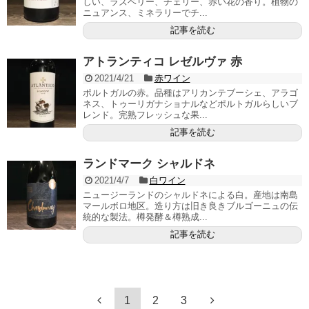
しい、ラズベリー、チェリー、赤い花の香り。植物の
ニュアンス、ミネラリーでチ...
記事を読む
アトランティコ レゼルヴァ 赤
2021/4/21
赤ワイン
ポルトガルの赤。品種はアリカンテブーシェ、アラゴ
ネス、トゥーリガナショナルなどポルトガルらしいブ
レンド。完熟フレッシュな果...
記事を読む
ランドマーク シャルドネ
2021/4/7
白ワイン
ニュージーランドのシャルドネによる白。産地は南島
マールボロ地区。造り方は旧き良きブルゴーニュの伝
統的な製法。樽発酵＆樽熟成...
記事を読む
1
2
3