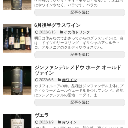
ケ特有のラクリマ・ディ・モッロ・ダルバ。これはも
はやワインやなく、バラです。バラの...
記事を読む
6月後半グラスワイン
2022/6/15
その他ドリンク
明日は休みなのであさってからのグラスワインは、白
は、ドイツのリースリング、ギリシャのアシルティ
コ、アルメニアのクルディやヴォスケハ...
記事を読む
ジンファンデル メドウ ホーク オールド
ヴァイン
2022/6/6
赤ワイン
カリフォルニアの赤。品種はジンファンデル主体にプ
ティシラーとムールヴェードルを少しブレンド。産地
はジンファンデルの聖地ローダイ。ま...
記事を読む
ヴエラ
2022/1/9
赤ワイン