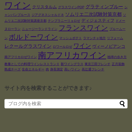
ワイン
グラティンブルー
クリスタルム
グラスワインPOP
シ
ソムリエ二次試験対策京都
ャンパンブルース
ジアグネスシャルドネ
ソ
ディジェスティフ
ムリエ二次試験対策講座京都
テンプラニーリョロゼ
ドメー
フランスワイン
ヌローラン
ニュージーランドライン
ブルームー
ボルドーワイン
ン
マッシュポテト
ラマンチャ地方
リフォーム
ワイン
レクールグラスワイン
ヴィーノビアンコ
ロワールロゼ
南アフリカワイン
南アフリカロゼワイン
地球の歩き方
教養としての料理ワインレストランⅡ
新ワイングラス
東京三田フレンチ
正月装飾
熟成チーズ
生命エネルギー
肉
身長測定
高いワイン
高辻通フレンチ
サイト内を検索することができます♪