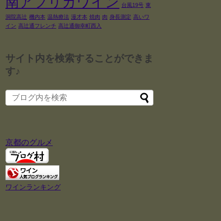
南アフリカワイン
台風19号
東
洞院高辻
機内本
温熱療法
漫才本
焼肉
肉
身長測定
高いワ
イン
高辻通フレンチ
高辻通御幸町西入
サイト内を検索することができま
す♪
京都のグルメ
ワインランキング