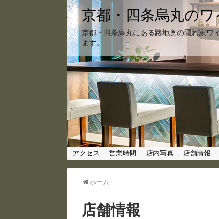
京都・四条烏丸のワイ
京都・四条烏丸にある路地奥の隠れ家ワイ
ます。
アクセス
営業時間
店内写真
店舗情報
ホーム
店舗情報