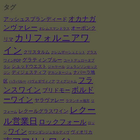
タグ
オカナガ
アッシュスプランディード
ンヴァレー
オーボンク
オレムスマンドラス
カリフォルニアワ
リマ
イン
クリスタルム
クレムザーシュミット
グラス
グラティンブルー
ワインPOP
コートデュローヌブ
シュッドウエスト
ラン
ジャケール
ジュランソンセック
ディジェスティフ
ナバーラ地
ジン
デカンタージュ
フラ
区
ハラバルー
パヴェダヴィノア
フィグジャム
ンスワイン
ボルド
ブリドモー
ーワイン
ヤラヴァレー
ラマンチャ地方
リ
レクー
レクールグラスワイン
フォーム
ル営業日
ロックフォール
ロッ
ワイン
ヴィオリカ
ソ
ヴァンダンジュタルディヴ