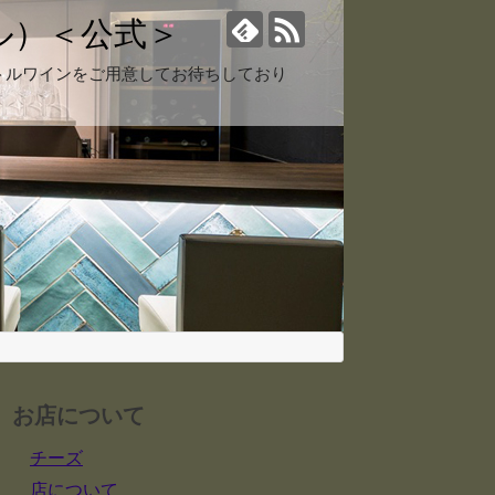
ール）＜公式＞
トルワインをご用意してお待ちしており
お店について
チーズ
店について