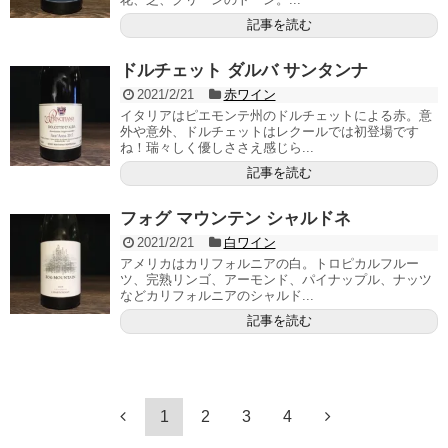
記事を読む
ドルチェット ダルバ サンタンナ
2021/2/21
赤ワイン
イタリアはピエモンテ州のドルチェットによる赤。意
外や意外、ドルチェットはレクールでは初登場です
ね！瑞々しく優しささえ感じら...
記事を読む
フォグ マウンテン シャルドネ
2021/2/21
白ワイン
アメリカはカリフォルニアの白。トロピカルフルー
ツ、完熟リンゴ、アーモンド、パイナップル、ナッツ
などカリフォルニアのシャルド...
記事を読む
1
2
3
4