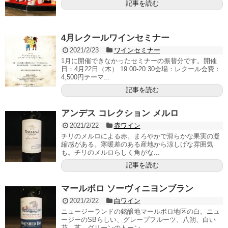
記事を読む
4月レクールワインセミナー
2021/2/23
ワインセミナー
1月に開催できなかったセミナーの振替分です。開催
日：4月22日（木） 19:00-20:30会場：レクール会費：
4,500円テーマ...
記事を読む
アンデス コレクション メルロ
2021/2/22
赤ワイン
チリのメルロによる赤。まろやかで滑らかな果実の凝
縮感がある。寒暖差のある産地から涼しげな雰囲気
も。チリのメルロらしく角がな...
記事を読む
マールボロ ソーヴィニヨンブラン
2021/2/22
白ワイン
ニュージーランドの銘醸地マールボロ地区の白。ニュ
ージーのSBらしい、グレープフルーツ、八朔、白い
花、芝、グリーンのトーン。...