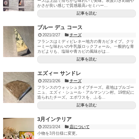
ーズは上品で滑らかな味わいで美味。表皮のきめ細や
かさが良い感じで質感最高♪セミハー...
記事を読む
ブルー デュ コース
2021/2/27
チーズ
フランスはミディピレネー地方の青カビタイプ。クリ
ーミーな味わいの牛乳版ロックフォール。一般的な青
カビよりも、塩味や青カビの風味がは...
記事を読む
エズィー サンドレ
2021/2/26
チーズ
フランスのウォッシュタイプチーズ。産地はブルゴー
ニュ、エズィ・シュール・アルマンソン村。19世紀に
造られたチーズ。エポワスを、ふる...
記事を読む
3月インテリア
2021/2/24
店について
小物を3月仕様に変更。