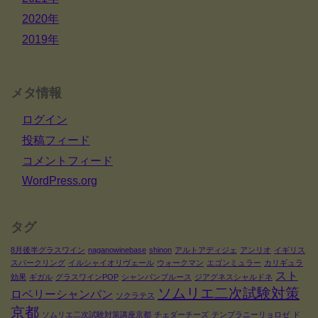
2020年
2019年
メタ情報
ログイン
投稿フィード
コメントフィード
WordPress.org
タグ
8月後半グラスワイン
naganowinebase
shinon
アルトアディジェ
アンリオ
イギリス
スパークリング
イルシャイオリヴェール
ウォークマン
エゴンミュラー
カリギュラ
スト
効果
ギガル
グラスワインPOP
シャンパンブルース
ジアグネスシャルドネ
ソムリエ二次試験対策
ロベリーシャンパン
ソクラテス
京都
ソムリエ二次試験対策講座京都
チェダーチーズ
テンプラニーリョロゼ
ド