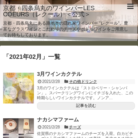
京都・四条烏丸のワインバーLES
COEURS（レクール）＜公式＞
京都・四条烏丸にある路地奥の隠れ家ワインバー ”レクール”。豊
富なグラスワインとこだわりのチーズやボトルワインをご用意し
てお待ちしております。
「
2021年02月
」
一覧
3月ワインカクテル
2021/2/28
その他ドリンク
3月のワインカクテルは「ストロベリー・シャンパ
ン」。スパークリングワインにイチゴを入れた、この
時期らしいワインカクテルです。ノンア...
記事を読む
ナカシマファーム
2021/2/28
チーズ
佐賀県のナカシマファームのチーズを入荷。白カビチ