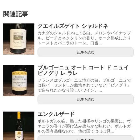
関連記事
クエイルズゲイト シャルドネ
カナダのシャルドネによる白。メロンやパイナップ
ル、ピーチとネクタリンの香り。オーク熟成により
トーストとバニラのトーン。口当...
記事を読む
ブルゴーニュ オート コート ド ニュイ
ピノグリ レ ラレ
フランスはブルゴーニュ地方の白。ブルゴーニュで
は数パーセントしか栽培されていない「ピノグリ」
で造られたかなり珍しいワイン。...
記事を読む
エンクルザード
ポルトガルの白。熟した柑橘やリンゴの果実に、ヴ
ァニラの香りが溶け込み柔らかな味わい。ポルトガ
ルの固有品種なので、他の国ではほぼ見...