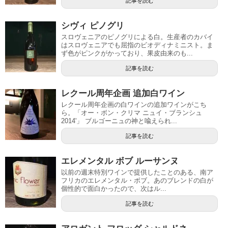
記事を読む
シヴィ ピノグリ
スロヴェニアのピノグリによる白。生産者のカバイ
はスロヴェニアでも屈指のビオディナミニスト。ま
ず色がピンクがかっており、果皮由来のも...
記事を読む
レクール周年企画 追加白ワイン
レクール周年企画の白ワインの追加ワインがこち
ら。「オー・ボン・クリマ ニュイ・ブランシュ
2014'」 ブルゴーニュの神と喩えられ...
記事を読む
エレメンタル ボブ ルーサンヌ
以前の週末特別ワインで提供したことのある、南ア
フリカのエレメンタル・ボブ。あのブレンドの白が
個性的で面白かったので、次はル...
記事を読む