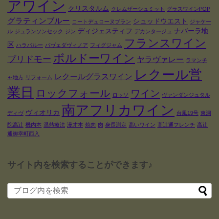
アワイン
クリスタルム
クレムザーシュミット
グラスワインPOP
グラティンブルー
シュッドウエスト
コートデュローヌブラン
ジャケー
ディジェスティフ
ナバーラ地
ル
ジュランソンセック
ジン
デカンタージュ
フランスワイン
区
ハラバルー
パヴェダヴィノア
フィグジャム
ボルドーワイン
ブリドモー
ヤラヴァレー
ラマンチ
レクール営
レクールグラスワイン
ャ地方
リフォーム
業日
ロックフォール
ワイン
ロッソ
ヴァンダンジュタル
南アフリカワイン
ヴィオリカ
ディヴ
台風19号
東洞
院高辻
機内本
温熱療法
漫才本
焼肉
肉
身長測定
高いワイン
高辻通フレンチ
高辻
通御幸町西入
サイト内を検索することができます♪