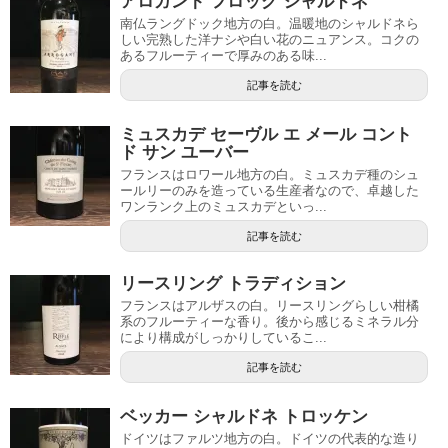
アロガント フロッグ シャルドネ
南仏ラングドック地方の白。温暖地のシャルドネら
しい完熟した洋ナシや白い花のニュアンス。コクの
あるフルーティーで厚みのある味...
記事を読む
ミュスカデ セーヴル エ メール コント
ド サン ユーバー
フランスはロワール地方の白。ミュスカデ種のシュ
ールリーのみを造っている生産者なので、卓越した
ワンランク上のミュスカデといっ...
記事を読む
リースリング トラディション
フランスはアルザスの白。リースリングらしい柑橘
系のフルーティーな香り。後から感じるミネラル分
により構成がしっかりしているこ...
記事を読む
ベッカー シャルドネ トロッケン
ドイツはファルツ地方の白。ドイツの代表的な造り