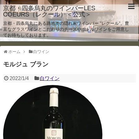
京都・四条烏丸のワインバーLES
COEURS（レクール）＜公式＞
京都・四条烏丸にある路地奥の隠れ家ワインバー ”レクール”。豊
富なグラスワインとこだわりのチーズやボトルワインをご用意し
てお待ちしております。
ホーム
白ワイン
モルジュ ブラン
2022/1/4
白ワイン