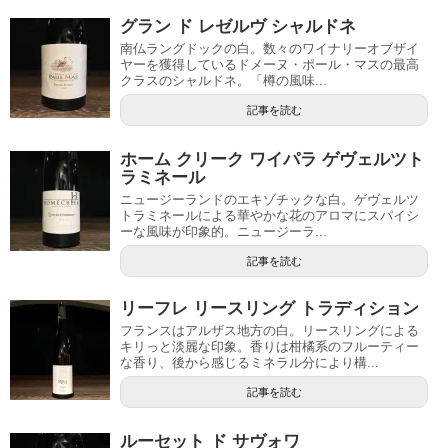
グラン ド レゼルヴ シャルドネ
南仏ラングドックの白。数々のワイナリーオブザイ
ヤーを獲得しているドメーヌ・ポール・マスの最高
クラスのシャルドネ。「樽の風味...
記事を読む
ホーム クリーク ワイパラ ゲヴェルツト
ラミネール
ニュージーランドのエキゾチックな白。ゲヴェルツ
トラミネールによる華やかな花のアロマにスパイシ
ーな風味が印象的。ニュージーラ...
記事を読む
リーフレ リースリング トラディション
フランスはアルザス地方の白。リースリングによる
キリっと淡麗な印象。香りは柑橘系のフルーティー
な香り、後から感じるミネラル分により構...
記事を読む
ルーセット ド サヴォワ