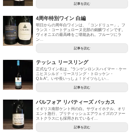
記事を読む
4周年特別ワイン 白編
明日からの周年白ワインは、「コンドリュー」。フ
ランス・コートデュローヌ北部の銘醸ワインです。
ヴィオニエの最高峰をご堪能あれ。フルーツにラ
ン...
記事を読む
テッシュ リースリング
正式なワイン名は、“ランゲンロンスハイマー・ケー
ニヒスシルド・リースリング・トロッケン・
Q.b.A”。いや長いっしょ！ドイツらしい...
記事を読む
バルフォア リバティーズ バッカス
イギリス南部ケント州の白。サヴォイホテル、オリ
エント急行、ブリティッシュエアウェイズのファー
ストクラスにも採用されているイ...
記事を読む