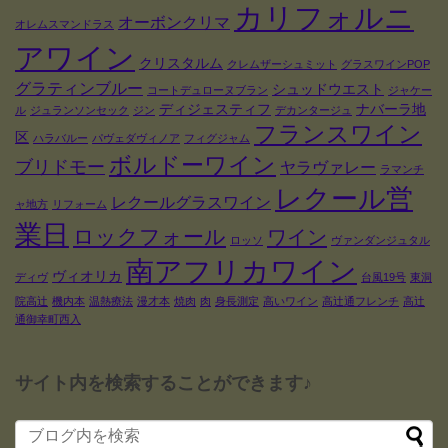
カリフォルニ
オーボンクリマ
オレムスマンドラス
アワイン
クリスタルム
クレムザーシュミット
グラスワインPOP
グラティンブルー
シュッドウエスト
コートデュローヌブラン
ジャケー
ディジェスティフ
ナバーラ地
ル
ジュランソンセック
ジン
デカンタージュ
フランスワイン
区
ハラバルー
パヴェダヴィノア
フィグジャム
ボルドーワイン
ブリドモー
ヤラヴァレー
ラマンチ
レクール営
レクールグラスワイン
ャ地方
リフォーム
業日
ロックフォール
ワイン
ロッソ
ヴァンダンジュタル
南アフリカワイン
ヴィオリカ
ディヴ
台風19号
東洞
院高辻
機内本
温熱療法
漫才本
焼肉
肉
身長測定
高いワイン
高辻通フレンチ
高辻
通御幸町西入
サイト内を検索することができます♪