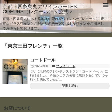
京都・四条烏丸のワインバーLES
COEURS（レクール）＜公式＞
京都・四条烏丸にある路地奥の隠れ家ワインバー ”レクール”。豊
富なグラスワインとこだわりのチーズやボトルワインをご用意し
てお待ちしております。
「
東京三田フレンチ
」
一覧
コートドール
2022/3/31
プライベート
ついに念願のフレンチレストラン「コートドール」に
行けました。斉須シェフの著書に感銘を受けていつか
行くと決めていたが...
記事を読む
お店について