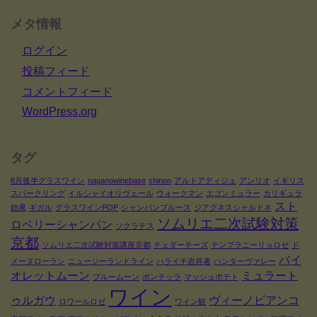
メタ情報
ログイン
投稿フィード
コメントフィード
WordPress.org
タグ
8月後半グラスワイン
naganowinebase
shinon
アルトアディジェ
アンリオ
イギリス
スパークリング
イルシャイオリヴェール
ウォークマン
エゴンミュラー
カリギュラ
スト
効果
ギガル
グラスワインPOP
シャンパンブルース
ジアグネスシャルドネ
ソムリエ二次試験対策
ロベリーシャンパン
ソクラテス
京都
ソムリエ二次試験対策講座京都
チェダーチーズ
テンプラニーリョロゼ
ド
バイ
メーヌローラン
ニュージーランドライン
ハライチ岩井著
ハンターヴァレー
オレットムーン
ミュラート
ブルームーン
ボンテッラ
マッシュポテト
ワイン
ゥルガウ
ヴィーノビアンコ
ロワールロゼ
ワイン観