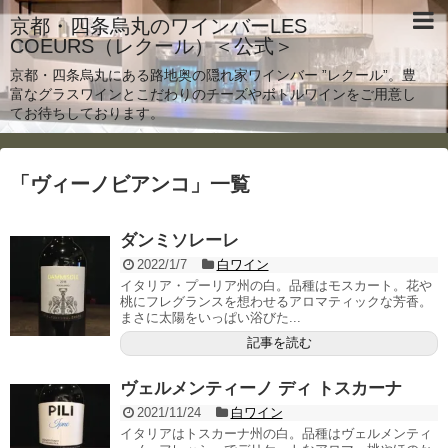
京都・四条烏丸のワインバーLES
COEURS（レクール）＜公式＞
京都・四条烏丸にある路地奥の隠れ家ワインバー ”レクール”。豊
富なグラスワインとこだわりのチーズやボトルワインをご用意し
てお待ちしております。
「
ヴィーノビアンコ
」
一覧
ダンミソレーレ
2022/1/7
白ワイン
イタリア・プーリア州の白。品種はモスカート。花や
桃にフレグランスを想わせるアロマティックな芳香。
まさに太陽をいっぱい浴びた...
記事を読む
ヴェルメンティーノ ディ トスカーナ
2021/11/24
白ワイン
イタリアはトスカーナ州の白。品種はヴェルメンティ