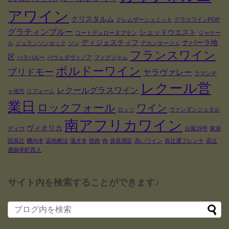
アワイン
クリスタルム
クレムザーシュミット
グラスワインPOP
グラティンブルー
シュッドウエスト
コートデュローヌブラン
ジャケー
ディジェスティフ
ナバーラ地
ル
ジュランソンセック
ジン
デカンタージュ
フランスワイン
区
ハラバルー
パヴェダヴィノア
フィグジャム
ボルドーワイン
ブリドモー
ヤラヴァレー
ラマンチ
レクール営
レクールグラスワイン
ャ地方
リフォーム
業日
ロックフォール
ワイン
ロッソ
ヴァンダンジュタル
南アフリカワイン
ヴィオリカ
ディヴ
台風19号
東洞
院高辻
機内本
温熱療法
漫才本
焼肉
肉
身長測定
高いワイン
高辻通フレンチ
高辻
通御幸町西入
サイト内を検索することができます♪